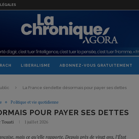
LÉGALES
RACH
LIBERALISME
ABONNEZ-VOUS GRATUITEMENT
ublic
La France s’endette désormais pour payer ses dettes
e
Politique et vie quotidienne
ORMAIS POUR PAYER SES DETTES
 Touati
1 juillet 2026
nçaise, mais ce qu’elle rapporte. Depuis près de vingt ans, l’État