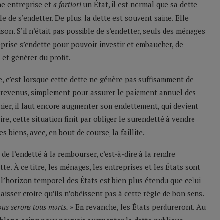
ne entreprise et
a fortiori
un État, il est normal que sa dette
e de s’endetter. De plus, la dette est souvent saine. Elle
on. S’il n’était pas possible de s’endetter, seuls des ménages
eprise s’endette pour pouvoir investir et embaucher, de
et générer du profit.
, c’est lorsque cette dette ne génère pas suffisamment de
de revenus, simplement pour assurer le paiement annuel des
rnier, il faut encore augmenter son endettement, qui devient
re, cette situation finit par obliger le surendetté à vendre
s biens, avec, en bout de course, la faillite.
de l’endetté à la rembourser, c’est-à-dire à la rendre
te. À ce titre, les ménages, les entreprises et les États sont
l’horizon temporel des États est bien plus étendu que celui
laisser croire qu’ils n’obéissent pas à cette règle de bon sens.
ous serons tous morts. »
En revanche, les États perdureront. Au