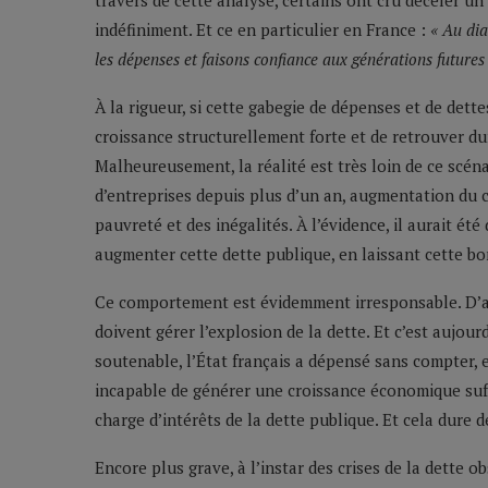
travers de cette analyse, certains ont cru déceler u
indéfiniment. Et ce en particulier en France :
« Au dia
les dépenses et faisons confiance aux générations futures
À la rigueur, si cette gabegie de dépenses et de dett
croissance structurellement forte et de retrouver du
Malheureusement, la réalité est très loin de ce scénar
d’entreprises depuis plus d’un an, augmentation du
pauvreté et des inégalités. À l’évidence, il aurait été
augmenter cette dette publique, en laissant cette b
Ce comportement est évidemment irresponsable. D’abo
doivent gérer l’explosion de la dette. Et c’est aujour
soutenable, l’État français a dépensé sans compter, et
incapable de générer une croissance économique suf
charge d’intérêts de la dette publique. Et cela dure d
Encore plus grave, à l’instar des crises de la dette 