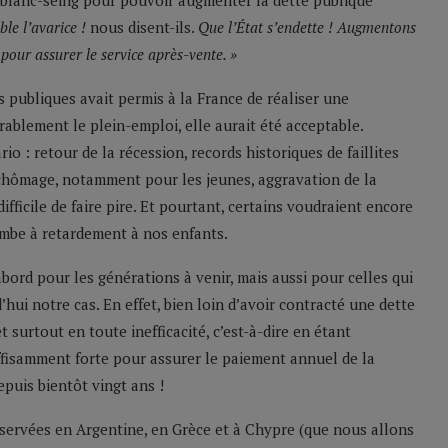
n blanc-seing pour pouvoir augmenter la dette publique
ble l’avarice !
nous disent-ils.
Que l’État s’endette ! Augmentons
 pour assurer le service après-vente. »
es publiques avait permis à la France de réaliser une
rablement le plein-emploi, elle aurait été acceptable.
io : retour de la récession, records historiques de faillites
 chômage, notamment pour les jeunes, aggravation de la
 difficile de faire pire. Et pourtant, certains voudraient encore
ombe à retardement à nos enfants.
rd pour les générations à venir, mais aussi pour celles qui
d’hui notre cas. En effet, bien loin d’avoir contracté une dette
 surtout en toute inefficacité, c’est-à-dire en étant
fisamment forte pour assurer le paiement annuel de la
epuis bientôt vingt ans !
observées en Argentine, en Grèce et à Chypre (que nous allons