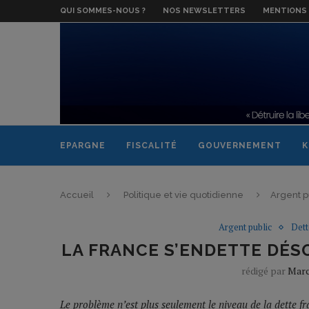
QUI SOMMES-NOUS ?
NOS NEWSLETTERS
MENTIONS 
EPARGNE
FISCALITÉ
GOUVERNEMENT
K
Accueil
Politique et vie quotidienne
Argent p
Argent public
Dett
LA FRANCE S’ENDETTE DÉS
rédigé par
Marc
Le problème n’est plus seulement le niveau de la dette fra