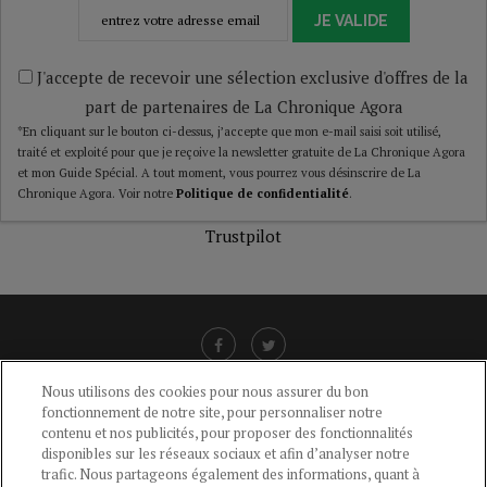
JE VALIDE
J'accepte de recevoir une sélection exclusive d'offres de la
part de partenaires de La Chronique Agora
*En cliquant sur le bouton ci-dessus, j’accepte que mon e-mail saisi soit utilisé,
traité et exploité pour que je reçoive la newsletter gratuite de La Chronique Agora
et mon Guide Spécial. A tout moment, vous pourrez vous désinscrire de La
Chronique Agora. Voir notre
Politique de confidentialité
.
Trustpilot
Nous utilisons des cookies pour nous assurer du bon
fonctionnement de notre site, pour personnaliser notre
LIENS UTILES
contenu et nos publicités, pour proposer des fonctionnalités
disponibles sur les réseaux sociaux et afin d’analyser notre
CGU
-
POLITIQUE DE CONFIDENTIALITÉ
-
POLITIQUE DES COOKIES
-
trafic. Nous partageons également des informations, quant à
MENTIONS LÉGALES
-
AIDE