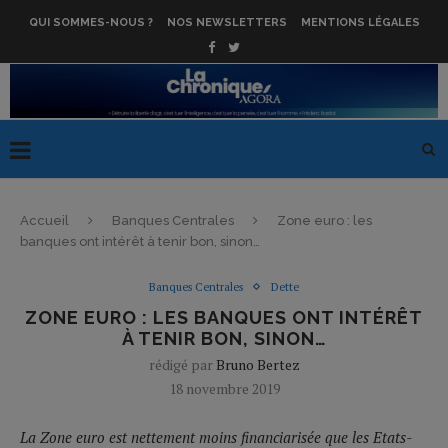
QUI SOMMES-NOUS ?
NOS NEWSLETTERS
MENTIONS LÉGALES
Accueil
Banques Centrales
Zone euro : les
banques ont intérêt à tenir bon, sinon…
Banques Centrales
Dette
ZONE EURO : LES BANQUES ONT INTÉRÊT
À TENIR BON, SINON…
rédigé par
Bruno Bertez
18 novembre 2019
La Zone euro est nettement moins financiarisée que les Etats-