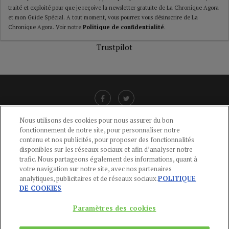
traité et exploité pour que je reçoive la newsletter gratuite de La Chronique Agora
et mon Guide Spécial. A tout moment, vous pourrez vous désinscrire de La
Chronique Agora. Voir notre
Politique de confidentialité
.
Trustpilot
Nous utilisons des cookies pour nous assurer du bon
fonctionnement de notre site, pour personnaliser notre
LIENS UTILES
contenu et nos publicités, pour proposer des fonctionnalités
disponibles sur les réseaux sociaux et afin d’analyser notre
CGU
-
POLITIQUE DE CONFIDENTIALITÉ
-
POLITIQUE DES COOKIES
-
trafic. Nous partageons également des informations, quant à
MENTIONS LÉGALES
-
AIDE
votre navigation sur notre site, avec nos partenaires
analytiques, publicitaires et de réseaux sociaux.
POLITIQUE
CONTACT
DE COOKIES
service-clients@publications-agora.fr
01 44 59 91 11
Paramètres des cookies
Du Lundi au Vendredi, 9h-13h et 14h-17h
136 Rue Saint-Denis 75002 PARIS