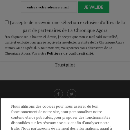
JE VALIDE
J'accepte de recevoir une sélection exclusive d'offres de la
part de partenaires de La Chronique Agora
*En cliquant sur le bouton ci-dessus, j’accepte que mon e-mail saisi soit utilisé,
traité et exploité pour que je reçoive la newsletter gratuite de La Chronique Agora
et mon Guide Spécial. A tout moment, vous pourrez vous désinscrire de La
Chronique Agora. Voir notre
Politique de confidentialité
.
Trustpilot
Nous utilisons des cookies pour nous assurer du bon
fonctionnement de notre site, pour personnaliser notre
LIENS UTILES
contenu et nos publicités, pour proposer des fonctionnalités
disponibles sur les réseaux sociaux et afin d’analyser notre
CGU
-
POLITIQUE DE CONFIDENTIALITÉ
-
POLITIQUE DES COOKIES
-
trafic. Nous partageons également des informations, quant à
MENTIONS LÉGALES
-
AIDE