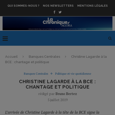
QUI SOMMES-NOUS ?
NOS NEWSLETTERS
MENTIONS LÉGALES
Accueil
Banques Centrales
Christine Lagarde à la
BCE : chantage et politique
Banques Centrales
Politique et vie quotidienne
CHRISTINE LAGARDE À LA BCE :
CHANTAGE ET POLITIQUE
rédigé par
Bruno Bertez
5 juillet 2019
L’arrivée de Christine Lagarde à la tête de la BCE signe la