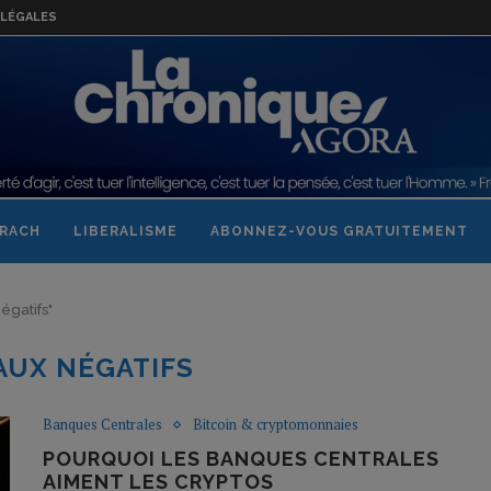
LÉGALES
RACH
LIBERALISME
ABONNEZ-VOUS GRATUITEMENT
négatifs"
AUX NÉGATIFS
Banques Centrales
Bitcoin & cryptomonnaies
POURQUOI LES BANQUES CENTRALES
AIMENT LES CRYPTOS