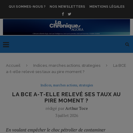
QUI SOMMES-NOUS ?
NOS NEWSLETTERS
MENTIONS LÉGALES
Accueil
Indices, marches actions, strategies
La BCE
a-t-elle relevé ses taux au pire moment ?
Indices, marches actions, strategies
LA BCE A-T-ELLE RELEVÉ SES TAUX AU
PIRE MOMENT ?
rédigé par
Arthur Toce
3 juillet 2026
En voulant empêcher le choc pétrolier de contaminer