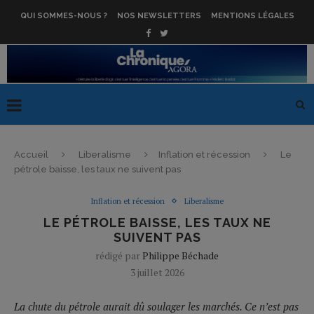
QUI SOMMES-NOUS ?
NOS NEWSLETTERS
MENTIONS LÉGALES
Accueil
Liberalisme
Inflation et récession
Le
pétrole baisse, les taux ne suivent pas
Inflation et récession
Liberalisme
LE PÉTROLE BAISSE, LES TAUX NE
SUIVENT PAS
rédigé par
Philippe Béchade
3 juillet 2026
La chute du pétrole aurait dû soulager les marchés. Ce n’est pas