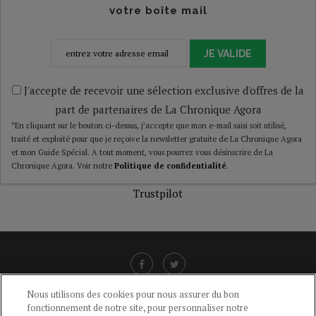
votre boîte mail
JE VALIDE
J'accepte de recevoir une sélection exclusive d'offres de la
part de partenaires de La Chronique Agora
*En cliquant sur le bouton ci-dessus, j’accepte que mon e-mail saisi soit utilisé,
traité et exploité pour que je reçoive la newsletter gratuite de La Chronique Agora
et mon Guide Spécial. A tout moment, vous pourrez vous désinscrire de La
Chronique Agora. Voir notre
Politique de confidentialité
.
Trustpilot
Nous utilisons des cookies pour nous assurer du bon
fonctionnement de notre site, pour personnaliser notre