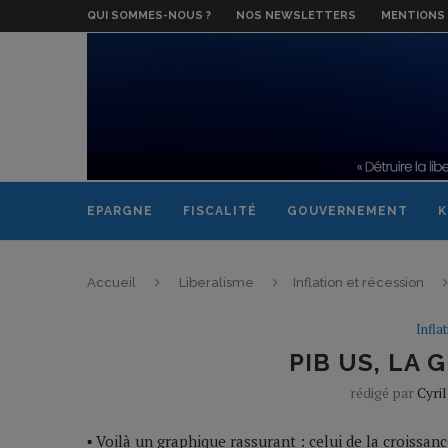
QUI SOMMES-NOUS ?
NOS NEWSLETTERS
MENTIONS 
EPARGNE
FISCALITÉ
GOUVERNEMENT
K
Accueil
Liberalisme
Inflation et récession
Infla
PIB US, LA
rédigé par
Cyril
▪ Voilà un graphique rassurant : celui de la croissanc