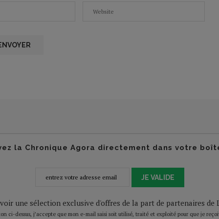
ez la Chronique Agora directement dans votre boît
JE VALIDE
voir une sélection exclusive d'offres de la part de partenaires d
on ci-dessus, j’accepte que mon e-mail saisi soit utilisé, traité et exploité pour que je reço