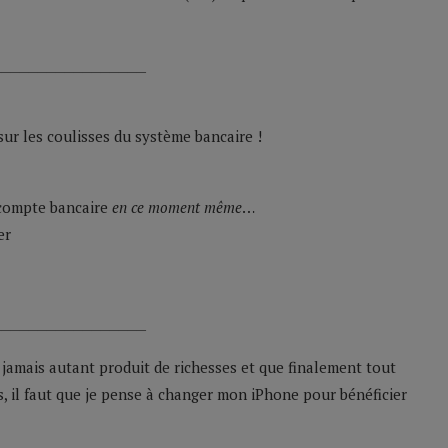
_________________
ur les coulisses du système bancaire !
 compte bancaire
en ce moment même
…
er
_________________
t jamais autant produit de richesses et que finalement tout
s, il faut que je pense à changer mon iPhone pour bénéficier