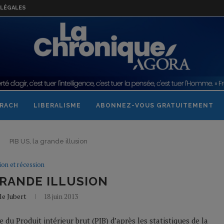
LÉGALES
RACH
LIBERALISME
ABONNEZ-VOUS GRATUITEMENT
PIB US, la grande illusion
tion et récession
 GRANDE ILLUSION
le Jubert
18 juin 2013
e du Produit intérieur brut (PIB) d’après les statistiques de la