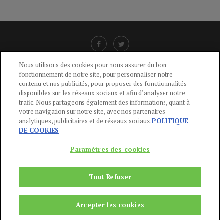
Nous utilisons des cookies pour nous assurer du bon
fonctionnement de notre site, pour personnaliser notre
LIENS UTILES
contenu et nos publicités, pour proposer des fonctionnalités
disponibles sur les réseaux sociaux et afin d’analyser notre
CGU
-
POLITIQUE DE CONFIDENTIALITÉ
-
POLITIQUE DES COOKIES
-
trafic. Nous partageons également des informations, quant à
MENTIONS LÉGALES
-
AIDE
votre navigation sur notre site, avec nos partenaires
analytiques, publicitaires et de réseaux sociaux.
POLITIQUE
CONTACT
DE COOKIES
service-clients@publications-agora.fr
01 44 59 91 11
Paramètres des cookies
Du Lundi au Vendredi, 9h-13h et 14h-17h
136 Rue Saint-Denis 75002 PARIS
Tout Refuser
Copyright © 2024
Publications Agora
Accepter les cookies
REMONTER