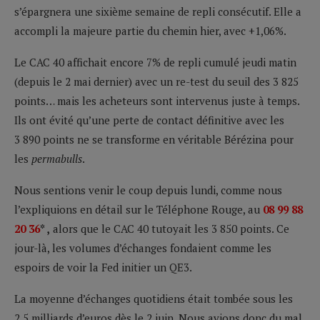
s’épargnera une sixième semaine de repli consécutif. Elle a
accompli la majeure partie du chemin hier, avec +1,06%.
Le CAC 40 affichait encore 7% de repli cumulé jeudi matin
(depuis le 2 mai dernier) avec un re-test du seuil des 3 825
points… mais les acheteurs sont intervenus juste à temps.
Ils ont évité qu’une perte de contact définitive avec les
3 890 points ne se transforme en véritable Bérézina pour
les
permabulls
.
Nous sentions venir le coup depuis lundi, comme nous
l’expliquions en détail sur le Téléphone Rouge, au
08 99 88
20 36
* ,
alors que le CAC 40 tutoyait les 3 850 points. Ce
jour-là, les volumes d’échanges fondaient comme les
espoirs de voir la Fed initier un QE3.
La moyenne d’échanges quotidiens était tombée sous les
2,5 milliards d’euros dès le 2 juin. Nous avions donc du mal