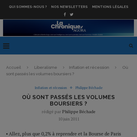
QUI SOMMES-NOUS ?
NOS NEWSLETTERS
MENTIONS LÉGALES
Accueil
Liberalisme
Inflation et récession
Où
sont passés les volumes boursiers ?
Inflation et récession
Philippe Béchade
OÙ SONT PASSÉS LES VOLUMES
BOURSIERS ?
rédigé par
Philippe Béchade
10 juin 2011
▪ Allez, plus que 0,2% à reprendre et la Bourse de Paris