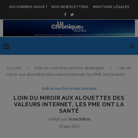
QUI SOMMES-NOUS ?
NOS NEWSLETTERS
MENTIONS LÉGALES
Accueil
Indices, marches actions, strategies
Loin du
miroir aux alouettes des valeurs internet, les PME ont la santé
Indices, marches actions, strategies
LOIN DU MIROIR AUX ALOUETTES DES
VALEURS INTERNET, LES PME ONT LA
SANTÉ
rédigé par
Jeanchabru
10 juin 2011