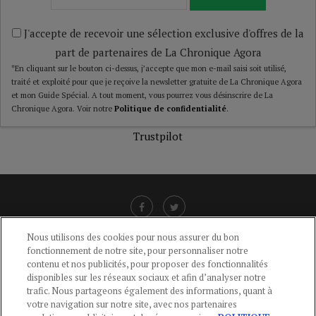
J'accepte de recevoir une sélection exclusive d'offres de la
part de partenaires de La Chronique Agora
*En cliquant sur le bouton ci-dessus, j’accepte que mon e-mail saisi soit utilisé,
traité et exploité pour que je reçoive la newsletter gratuite de La Chronique Agora
et mon Guide Spécial. A tout moment, vous pourrez vous désinscrire de La
Chronique Agora. Voir notre
Politique de confidentialité
.
Trustpilot
Nous utilisons des cookies pour nous assurer du bon
fonctionnement de notre site, pour personnaliser notre
LIENS UTILES
contenu et nos publicités, pour proposer des fonctionnalités
disponibles sur les réseaux sociaux et afin d’analyser notre
CGU
-
POLITIQUE DE CONFIDENTIALITÉ
-
POLITIQUE DES COOKIES
-
trafic. Nous partageons également des informations, quant à
MENTIONS LÉGALES
-
AIDE
votre navigation sur notre site, avec nos partenaires