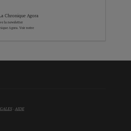
e La Chronique Agora
ive la newsletter
nique Agora. Voir notre
GALES
-
AIDE