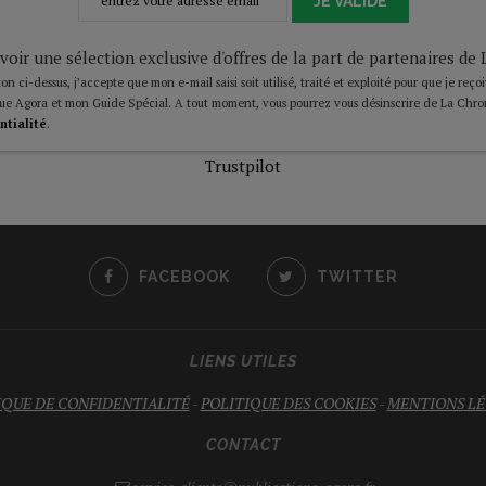
JE VALIDE
voir une sélection exclusive d'offres de la part de partenaires d
on ci-dessus, j’accepte que mon e-mail saisi soit utilisé, traité et exploité pour que je reço
ue Agora et mon Guide Spécial. A tout moment, vous pourrez vous désinscrire de La Chro
ntialité
.
Trustpilot
FACEBOOK
TWITTER
LIENS UTILES
IQUE DE CONFIDENTIALITÉ
-
POLITIQUE DES COOKIES
-
MENTIONS LÉ
CONTACT