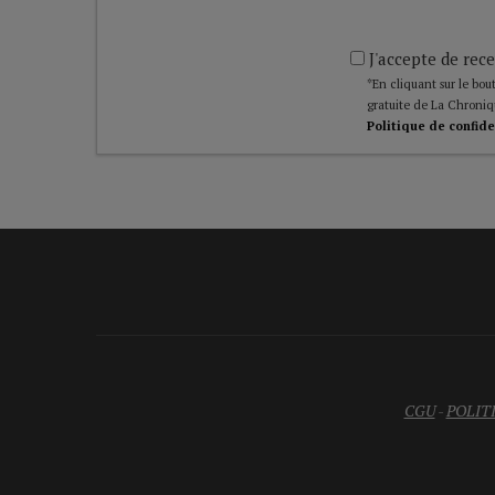
J'accepte de rece
*En cliquant sur le bout
gratuite de La Chroniq
Politique de confide
CGU
-
POLIT