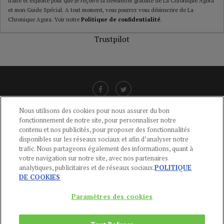
traité et exploité pour que je reçoive la newsletter gratuite de La Chronique Agora
et mon Guide Spécial. A tout moment, vous pourrez vous désinscrire de La
Chronique Agora. Voir notre
Politique de confidentialité
.
Trustpilot
Nous utilisons des cookies pour nous assurer du bon
fonctionnement de notre site, pour personnaliser notre
LIENS UTILES
contenu et nos publicités, pour proposer des fonctionnalités
disponibles sur les réseaux sociaux et afin d’analyser notre
CGU
-
POLITIQUE DE CONFIDENTIALITÉ
-
POLITIQUE DES COOKIES
-
trafic. Nous partageons également des informations, quant à
MENTIONS LÉGALES
-
AIDE
votre navigation sur notre site, avec nos partenaires
analytiques, publicitaires et de réseaux sociaux.
POLITIQUE
CONTACT
DE COOKIES
service-clients@publications-agora.fr
01 44 59 91 11
Paramètres des cookies
Du Lundi au Vendredi, 9h-13h et 14h-17h
136 Rue Saint-Denis 75002 PARIS