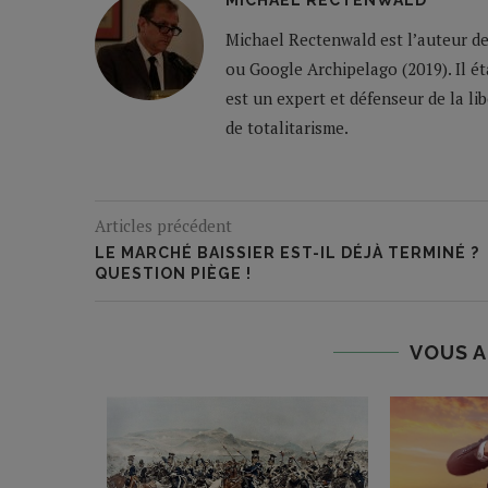
MICHAEL RECTENWALD
Michael Rectenwald est l’auteur de
ou Google Archipelago (2019). Il ét
est un expert et défenseur de la li
de totalitarisme.
Articles précédent
LE MARCHÉ BAISSIER EST-IL DÉJÀ TERMINÉ ?
QUESTION PIÈGE !
VOUS A
IS,
ASSEMENT
IQUE...
10