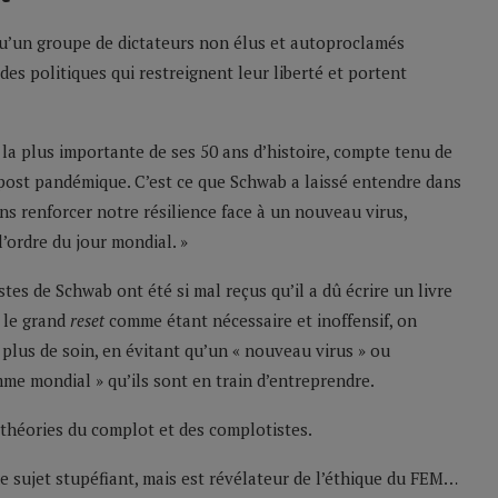
 qu’un groupe de dictateurs non élus et autoproclamés
s politiques qui restreignent leur liberté et portent
a plus importante de ses 50 ans d’histoire, compte tenu de
 post pandémique. C’est ce que Schwab a laissé entendre dans
s renforcer notre résilience face à un nouveau virus,
l’ordre du jour mondial. »
tes de Schwab ont été si mal reçus qu’il a dû écrire un livre
e le grand
reset
comme étant nécessaire et inoffensif, on
plus de soin, en évitant qu’un « nouveau virus » ou
mme mondial » qu’ils sont en train d’entreprendre.
théories du complot et des complotistes.
de sujet stupéfiant, mais est révélateur de l’éthique du FEM…