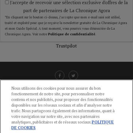
J'accepte de recevoir une sélection exclusive d'offres de la
part de partenaires de La Chronique Agora
*En cliquant sur le bouton ci-dessus, j’accepte que mon e-mail saisi soit utilisé,
traité et exploité pour que je reçoive la newsletter gratuite de La Chronique Agora
et mon Guide Spécial. A tout moment, vous pourrez vous désinscrire de La
Chronique Agora. Voir notre
Politique de confidentialité
.
Trustpilot
Nous utilisons des cookies pour nous assurer du bon
fonctionnement de notre site, pour personnaliser notre
LIENS UTILES
contenu et nos publicités, pour proposer des fonctionnalités
disponibles sur les réseaux sociaux et afin d’analyser notre
CGU
-
POLITIQUE DE CONFIDENTIALITÉ
-
POLITIQUE DES COOKIES
-
trafic. Nous partageons également des informations, quant à
MENTIONS LÉGALES
-
AIDE
votre navigation sur notre site, avec nos partenaires
analytiques, publicitaires et de réseaux sociaux.
POLITIQUE
CONTACT
DE COOKIES
service-clients@publications-agora.fr