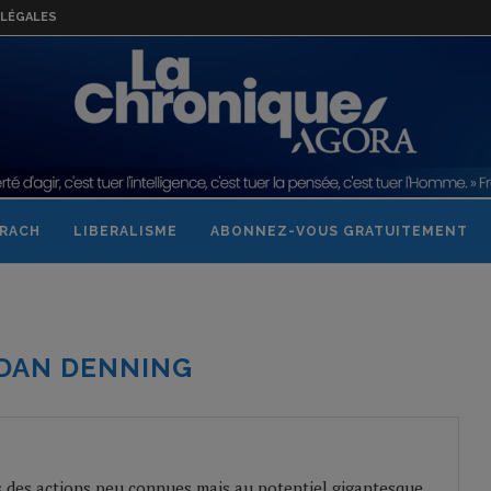
LÉGALES
RACH
LIBERALISME
ABONNEZ-VOUS GRATUITEMENT
DAN DENNING
 des actions peu connues mais au potentiel gigantesque.