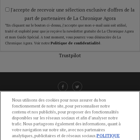
J'accepte de recevoir une sélection exclusive d'offres de la
part de partenaires de La Chronique Agora
*En cliquant sur le bouton ci-dessus, j’accepte que mon e-mail saisi soit utilisé,
traité et exploité pour que je reçoive la newsletter gratuite de La Chronique Agora
et mon Guide Spécial. A tout moment, vous pourrez vous désinscrire de La
Chronique Agora. Voir notre
Politique de confidentialité
.
Trustpilot
Nous utilisons des cookies pour nous assurer du bon
fonctionnement de notre site, pour personnaliser notre
LIENS UTILES
contenu et nos publicités, pour proposer des fonctionnalités
disponibles sur les réseaux sociaux et afin d’analyser notre
CGU
-
POLITIQUE DE CONFIDENTIALITÉ
-
POLITIQUE DES COOKIES
-
trafic. Nous partageons également des informations, quant à
MENTIONS LÉGALES
-
AIDE
votre navigation sur notre site, avec nos partenaires
analytiques, publicitaires et de réseaux sociaux.
POLITIQUE
CONTACT