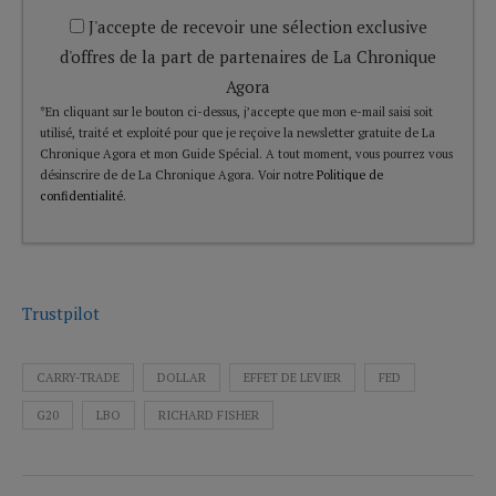
J'accepte de recevoir une sélection exclusive
d'offres de la part de partenaires de La Chronique
Agora
*En cliquant sur le bouton ci-dessus, j’accepte que mon e-mail saisi soit
utilisé, traité et exploité pour que je reçoive la newsletter gratuite de La
Chronique Agora et mon Guide Spécial. A tout moment, vous pourrez vous
désinscrire de de La Chronique Agora. Voir notre
Politique de
confidentialité
.
Trustpilot
CARRY-TRADE
DOLLAR
EFFET DE LEVIER
FED
G20
LBO
RICHARD FISHER