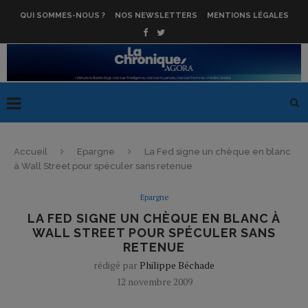
QUI SOMMES-NOUS ?
NOS NEWSLETTERS
MENTIONS LÉGALES
Accueil
Epargne
La Fed signe un chèque en blanc
à Wall Street pour spéculer sans retenue
Epargne
LA FED SIGNE UN CHÈQUE EN BLANC À
WALL STREET POUR SPÉCULER SANS
RETENUE
rédigé par
Philippe Béchade
12 novembre 2009