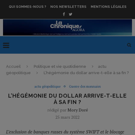
QUI SOMMES-NOUS ?
NOS NEWSLETTERS
MENTIONS LÉGALES
Accueil
Politique et vie quotidienne
actu
géopolitique
L’hégémonie du dollar arrive-t-elle à sa fin ?
actu géopolitique
Guerre des monnaies
L’HÉGÉMONIE DU DOLLAR ARRIVE-T-ELLE
À SA FIN ?
rédigé par
Mory Doré
25 mars 2022
L’exclusion de banques russes du système SWIFT et le blocage