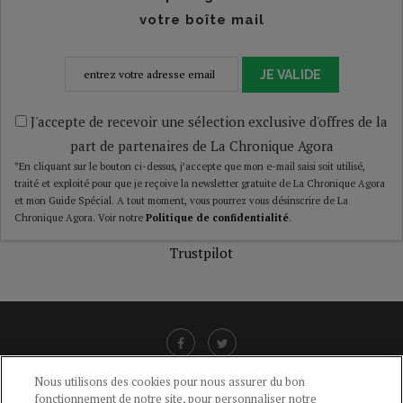
votre boîte mail
JE VALIDE
J'accepte de recevoir une sélection exclusive d'offres de la
part de partenaires de La Chronique Agora
*En cliquant sur le bouton ci-dessus, j’accepte que mon e-mail saisi soit utilisé,
traité et exploité pour que je reçoive la newsletter gratuite de La Chronique Agora
et mon Guide Spécial. A tout moment, vous pourrez vous désinscrire de La
Chronique Agora. Voir notre
Politique de confidentialité
.
Trustpilot
Nous utilisons des cookies pour nous assurer du bon
fonctionnement de notre site, pour personnaliser notre