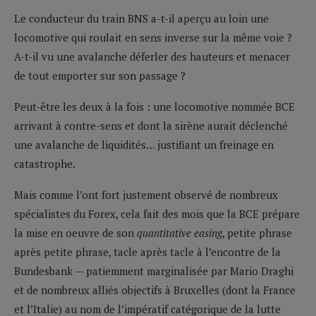
Le conducteur du train BNS a-t-il aperçu au loin une
locomotive qui roulait en sens inverse sur la même voie ?
A-t-il vu une avalanche déferler des hauteurs et menacer
de tout emporter sur son passage ?
Peut-être les deux à la fois : une locomotive nommée BCE
arrivant à contre-sens et dont la sirène aurait déclenché
une avalanche de liquidités… justifiant un freinage en
catastrophe.
Mais comme l’ont fort justement observé de nombreux
spécialistes du Forex, cela fait des mois que la BCE prépare
la mise en oeuvre de son
quantitative easing
, petite phrase
après petite phrase, tacle après tacle à l’encontre de la
Bundesbank — patiemment marginalisée par Mario Draghi
et de nombreux alliés objectifs à Bruxelles (dont la France
et l’Italie) au nom de l’impératif catégorique de la lutte