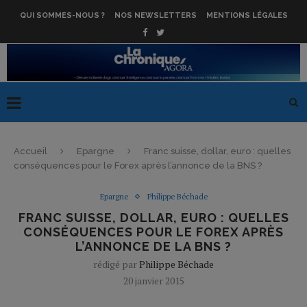
QUI SOMMES-NOUS ?
NOS NEWSLETTERS
MENTIONS LÉGALES
Accueil
Epargne
Franc suisse, dollar, euro : quelles
conséquences pour le Forex après l’annonce de la BNS ?
Epargne
Philippe Béchade
FRANC SUISSE, DOLLAR, EURO : QUELLES
CONSÉQUENCES POUR LE FOREX APRÈS
L’ANNONCE DE LA BNS ?
rédigé par
Philippe Béchade
20 janvier 2015