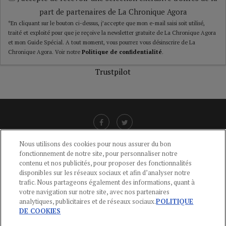
part de partenaires de La Chronique Agora
*En cliquant sur le bouton ci-dessus, j’accepte que mon e-mail saisi soit utilisé,
traité et exploité pour que je reçoive la newsletter gratuite de La Chronique Agora
et mon Guide Spécial. A tout moment, vous pourrez vous désinscrire de La
Chronique Agora. Voir notre
Politique de confidentialité
.
Trustpilot
Nous utilisons des cookies pour nous assurer du bon
fonctionnement de notre site, pour personnaliser notre
LIENS UTILES
contenu et nos publicités, pour proposer des fonctionnalités
disponibles sur les réseaux sociaux et afin d’analyser notre
CGU
-
POLITIQUE DE CONFIDENTIALITÉ
-
POLITIQUE DES COOKIES
-
trafic. Nous partageons également des informations, quant à
MENTIONS LÉGALES
-
AIDE
votre navigation sur notre site, avec nos partenaires
analytiques, publicitaires et de réseaux sociaux.
POLITIQUE
CONTACT
DE COOKIES
service-clients@publications-agora.fr