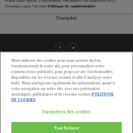
et mon Guide Spécial. A tout moment, vous pourrez vous désinscrire de La
Chronique Agora. Voir notre
Politique de confidentialité
.
Trustpilot
Nous utilisons des cookies pour nous assurer du bon
fonctionnement de notre site, pour personnaliser notre
LIENS UTILES
contenu et nos publicités, pour proposer des fonctionnalités
disponibles sur les réseaux sociaux et afin d’analyser notre
CGU
-
POLITIQUE DE CONFIDENTIALITÉ
-
POLITIQUE DES COOKIES
-
trafic. Nous partageons également des informations, quant à
MENTIONS LÉGALES
-
AIDE
votre navigation sur notre site, avec nos partenaires
analytiques, publicitaires et de réseaux sociaux.
POLITIQUE
CONTACT
DE COOKIES
service-clients@publications-agora.fr
01 44 59 91 11
Paramètres des cookies
Du Lundi au Vendredi, 9h-13h et 14h-17h
136 Rue Saint-Denis 75002 PARIS
Tout Refuser