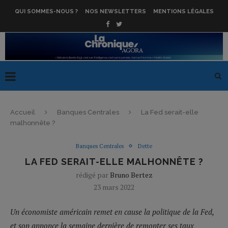
QUI SOMMES-NOUS ?
NOS NEWSLETTERS
MENTIONS LÉGALES
Accueil
Banques Centrales
La Fed serait-elle
malhonnête ?
Banques Centrales
Dette
LA FED SERAIT-ELLE MALHONNÊTE ?
rédigé par
Bruno Bertez
23 mars 2022
Un économiste américain remet en cause la politique de la Fed,
et son annonce la semaine dernière de remonter ses taux