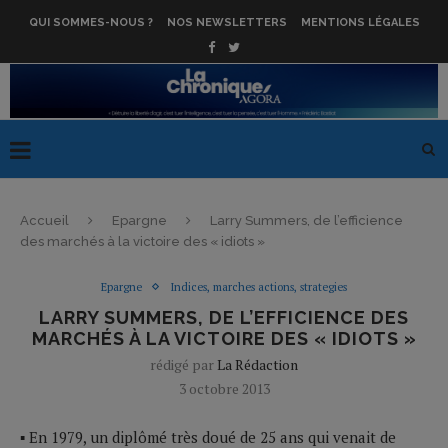
QUI SOMMES-NOUS ?
NOS NEWSLETTERS
MENTIONS LÉGALES
Accueil
Epargne
Larry Summers, de l’efficience
des marchés à la victoire des « idiots »
Epargne
Indices, marches actions, strategies
LARRY SUMMERS, DE L’EFFICIENCE DES
MARCHÉS À LA VICTOIRE DES « IDIOTS »
rédigé par
La Rédaction
3 octobre 2013
▪ En 1979, un diplômé très doué de 25 ans qui venait de