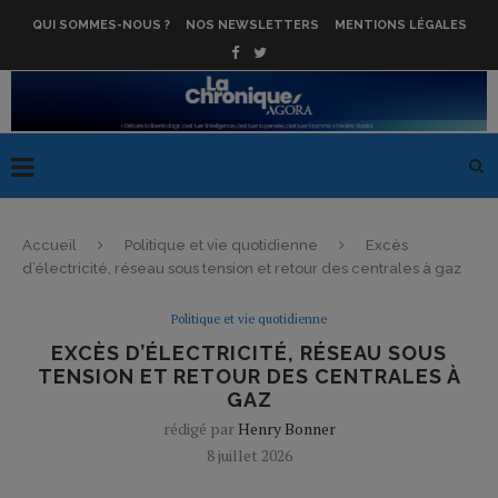
QUI SOMMES-NOUS ?
NOS NEWSLETTERS
MENTIONS LÉGALES
Accueil
Politique et vie quotidienne
Excès
d’électricité, réseau sous tension et retour des centrales à gaz
Politique et vie quotidienne
EXCÈS D’ÉLECTRICITÉ, RÉSEAU SOUS
TENSION ET RETOUR DES CENTRALES À
GAZ
rédigé par
Henry Bonner
8 juillet 2026