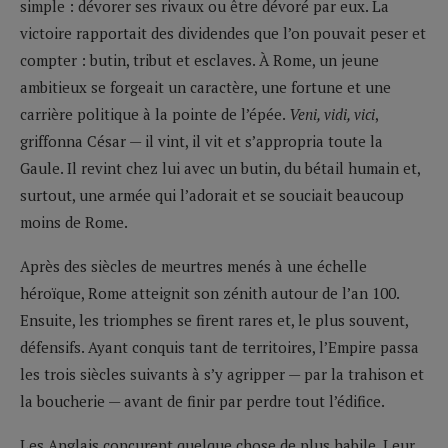
simple : dévorer ses rivaux ou être dévoré par eux. La
victoire rapportait des dividendes que l’on pouvait peser et
compter : butin, tribut et esclaves. À Rome, un jeune
ambitieux se forgeait un caractère, une fortune et une
carrière politique à la pointe de l’épée.
Veni, vidi, vici
,
griffonna César — il vint, il vit et s’appropria toute la
Gaule. Il revint chez lui avec un butin, du bétail humain et,
surtout, une armée qui l’adorait et se souciait beaucoup
moins de Rome.
Après des siècles de meurtres menés à une échelle
héroïque, Rome atteignit son zénith autour de l’an 100.
Ensuite, les triomphes se firent rares et, le plus souvent,
défensifs. Ayant conquis tant de territoires, l’Empire passa
les trois siècles suivants à s’y agripper — par la trahison et
la boucherie — avant de finir par perdre tout l’édifice.
Les Anglais conçurent quelque chose de plus habile. Leur