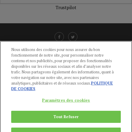
Trustpilot
Nous utilisons des cookies pour nous assurer du bon
fonctionnement de notre site, pour personnaliser notre
LIENS UTILES
contenu et nos publicités, pour proposer des fonctionnalités
disponibles sur les réseaux sociaux et afin d’analyser notre
CGU
-
POLITIQUE DE CONFIDENTIALITÉ
-
POLITIQUE DES COOKIES
-
trafic. Nous partageons également des informations, quant à
MENTIONS LÉGALES
-
AIDE
votre navigation sur notre site, avec nos partenaires
analytiques, publicitaires et de réseaux sociaux.
POLITIQUE
CONTACT
DE COOKIES
service-clients@publications-agora.fr
01 44 59 91 11
Paramètres des cookies
Du Lundi au Vendredi, 9h-13h et 14h-17h
136 Rue Saint-Denis 75002 PARIS
Tout Refuser
Copyright © 2024
Publications Agora