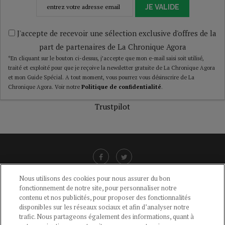
JE VALIDE
J'accepte de recevoir une sélection exclusive d'offres de la
part de partenaires de La Chronique Agora
*En cliquant sur le bouton ci-dessus, j’accepte que mon e-mail saisi soit utilisé,
traité et exploité pour que je reçoive la newsletter gratuite de La Chronique Agora
et mon Guide Spécial. A tout moment, vous pourrez vous désinscrire de La
Chronique Agora. Voir notre
Politique de confidentialité
.
Trustpilot
Nous utilisons des cookies pour nous assurer du bon
fonctionnement de notre site, pour personnaliser notre
LIENS UTILES
contenu et nos publicités, pour proposer des fonctionnalités
disponibles sur les réseaux sociaux et afin d’analyser notre
CGU
-
POLITIQUE DE CONFIDENTIALITÉ
-
POLITIQUE DES COOKIES
-
trafic. Nous partageons également des informations, quant à
MENTIONS LÉGALES
-
AIDE