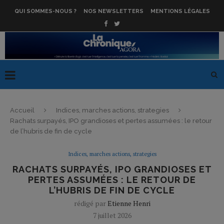
QUI SOMMES-NOUS ?
NOS NEWSLETTERS
MENTIONS LÉGALES
Accueil
Indices, marches actions, strategies
Rachats surpayés, IPO grandioses et pertes assumées : le retour
de l’hubris de fin de cycle
Indices, marches actions, strategies
RACHATS SURPAYÉS, IPO GRANDIOSES ET
PERTES ASSUMÉES : LE RETOUR DE
L’HUBRIS DE FIN DE CYCLE
rédigé par
Etienne Henri
7 juillet 2026