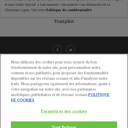
et mon Guide Spécial. A tout moment, vous pourrez vous désinscrire de La
Chronique Agora. Voir notre
Politique de confidentialité
.
Trustpilot
Nous utilisons des cookies pour nous assurer du bon
fonctionnement de notre site, pour personnaliser notre
LIENS UTILES
contenu et nos publicités, pour proposer des fonctionnalités
disponibles sur les réseaux sociaux et afin d’analyser notre
CGU
-
POLITIQUE DE CONFIDENTIALITÉ
-
POLITIQUE DES COOKIES
-
trafic. Nous partageons également des informations, quant à
MENTIONS LÉGALES
-
AIDE
votre navigation sur notre site, avec nos partenaires
analytiques, publicitaires et de réseaux sociaux.
POLITIQUE
CONTACT
DE COOKIES
service-clients@publications-agora.fr
01 44 59 91 11
Paramètres des cookies
Du Lundi au Vendredi, 9h-13h et 14h-17h
136 Rue Saint-Denis 75002 PARIS
Tout Refuser