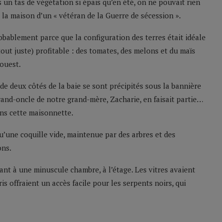
 un tas de végétation si épais qu’en été, on ne pouvait rien
de la maison d’un « vétéran de la Guerre de sécession ».
obablement parce que la configuration des terres était idéale
tout juste) profitable : des tomates, des melons et du maïs
 ouest.
de deux côtés de la baie se sont précipités sous la bannière
and-oncle de notre grand-mère, Zacharie, en faisait partie…
dans cette maisonnette.
qu’une coquille vide, maintenue par des arbres et des
ons.
nt à une minuscule chambre, à l’étage. Les vitres avaient
s offraient un accès facile pour les serpents noirs, qui