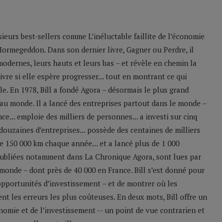
sieurs best-sellers comme L’inéluctable faillite de l’économie
Hormegeddon. Dans son dernier livre, Gagner ou Perdre, il
odernes, leurs hauts et leurs bas – et révèle en chemin la
ivre si elle espère progresser... tout en montrant ce qui
le. En 1978, Bill a fondé Agora – désormais le plus grand
u monde. Il a lancé des entreprises partout dans le monde –
e... emploie des milliers de personnes... a investi sur cinq
 douzaines d’entreprises... possède des centaines de milliers
 de 150 000 km chaque année... et a lancé plus de 1 000
 publiées notamment dans La Chronique Agora, sont lues par
monde – dont près de 40 000 en France. Bill s’est donné pour
 opportunités d’investissement – et de montrer où les
nt les erreurs les plus coûteuses. En deux mots, Bill offre un
nomie et de l’investissement -- un point de vue contrarien et