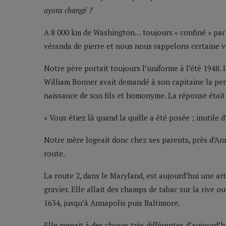
ayons changé ?
A 8 000 km de Washington… toujours « confiné » pa
véranda de pierre et nous nous rappelons certaine v
Notre père portait toujours l’uniforme à l’été 1948. 
William Bonner avait demandé à son capitaine la pe
naissance de son fils et homonyme. La réponse était
« Vous étiez là quand la quille a été posée ; inutile d
Notre mère logeait donc chez ses parents, près d’Ann
route.
La route 2, dans le Maryland, est aujourd’hui une art
gravier. Elle allait des champs de tabac sur la rive 
1634, jusqu’à Annapolis puis Baltimore.
Elle menait à des choses très différentes d’aujourd’h