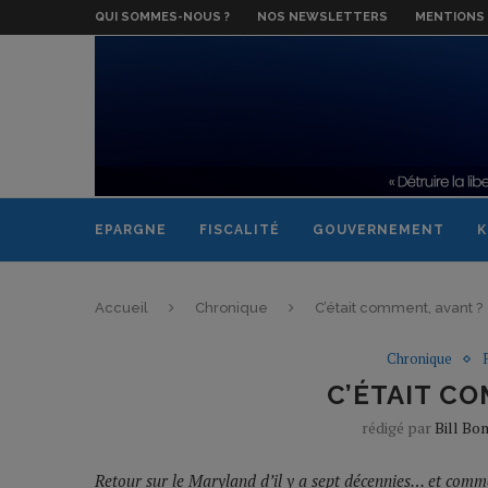
QUI SOMMES-NOUS ?
NOS NEWSLETTERS
MENTIONS 
EPARGNE
FISCALITÉ
GOUVERNEMENT
K
Accueil
Chronique
C’était comment, avant ?
Chronique
C’ÉTAIT CO
rédigé par
Bill Bo
Retour sur le Maryland d’il y a sept décennies… et comme