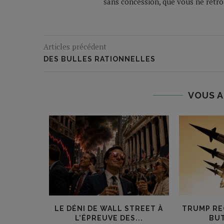
sans concession, que vous ne retrou
Articles précédent
DES BULLES RATIONNELLES
VOUS A
ANNE
LE DÉNI DE WALL STREET À
TRUMP RE
E
L’ÉPREUVE DES...
BUT