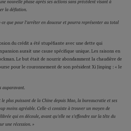
 une nouvelle phase après ses actions sans précédent visant à
r la déflation.
-ce que pour l’arrêter en douceur et pourra représenter au total
osion du crédit a été stupéfiante avec une dette qui
expansion aurait une cause spécifique unique. Les raisons en
tockman. Le but était de nourrir abondamment la chaudière de
ourse pour le couronnement de son président Xi Jinping : « le
is auparavant.
 le plus puissant de la Chine depuis Mao, la bureaucratie et ses
oup moins agréable. Celle-ci consiste à trouver un moyen de
librée qui en découle, avant qu’elle ne s’effondre sur la tête du
ur une récession. »