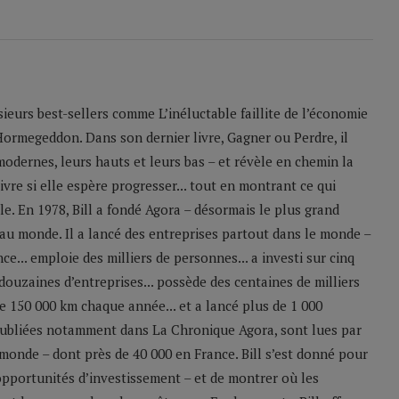
sieurs best-sellers comme L’inéluctable faillite de l’économie
Hormegeddon. Dans son dernier livre, Gagner ou Perdre, il
odernes, leurs hauts et leurs bas – et révèle en chemin la
ivre si elle espère progresser... tout en montrant ce qui
le. En 1978, Bill a fondé Agora – désormais le plus grand
u monde. Il a lancé des entreprises partout dans le monde –
e... emploie des milliers de personnes... a investi sur cinq
 douzaines d’entreprises... possède des centaines de milliers
 de 150 000 km chaque année... et a lancé plus de 1 000
 publiées notamment dans La Chronique Agora, sont lues par
monde – dont près de 40 000 en France. Bill s’est donné pour
 opportunités d’investissement – et de montrer où les