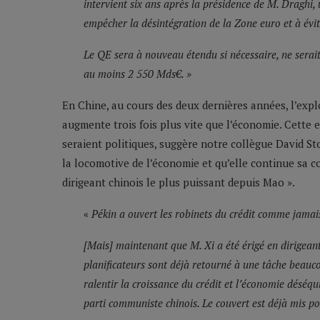
intervient six ans après la présidence de M. Draghi,
empêcher la désintégration de la Zone euro et à évite
Le QE sera à nouveau étendu si nécessaire, ne serait
au moins 2 550 Mds€. »
En Chine, au cours des deux dernières années, l’expl
augmente trois fois plus vite que l’économie. Cette 
seraient politiques, suggère notre collègue David S
la locomotive de l’économie et qu’elle continue sa c
dirigeant chinois le plus puissant depuis Mao ».
«
Pékin a ouvert les robinets du crédit comme jama
[Mais] maintenant que M. Xi a été érigé en dirigeant
planificateurs sont déjà retourné à une tâche beauc
ralentir la croissance du crédit et l’économie déséqui
parti communiste chinois. Le couvert est déjà mis po