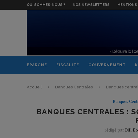
QUI SOMMES-NOUS ?
NOS NEWSLETTERS
MENTIONS 
EPARGNE
FISCALITÉ
GOUVERNEMENT
K
Accueil
Banques Centrales
Banques centrale
Banques Cent
BANQUES CENTRALES : S
rédigé par
Bill B