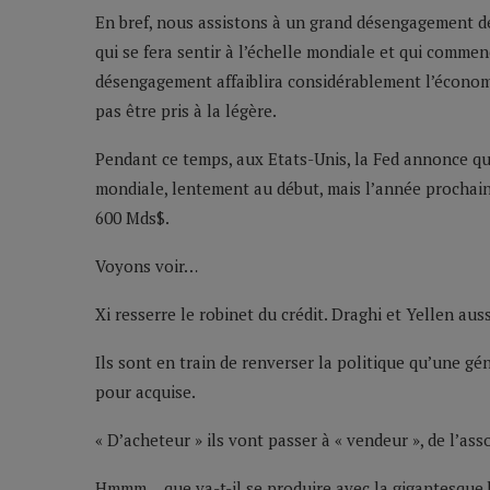
En bref, nous assistons à un grand désengagement de
qui se fera sentir à l’échelle mondiale et qui comme
désengagement affaiblira considérablement l’économie
pas être pris à la légère.
Pendant ce temps, aux Etats-Unis, la Fed annonce que
mondiale, lentement au début, mais l’année prochain
600 Mds$.
Voyons voir…
Xi resserre le robinet du crédit. Draghi et Yellen auss
Ils sont en train de renverser la politique qu’une gé
pour acquise.
« D’acheteur » ils vont passer à « vendeur », de l’as
Hmmm… que va-t-il se produire avec la gigantesque b