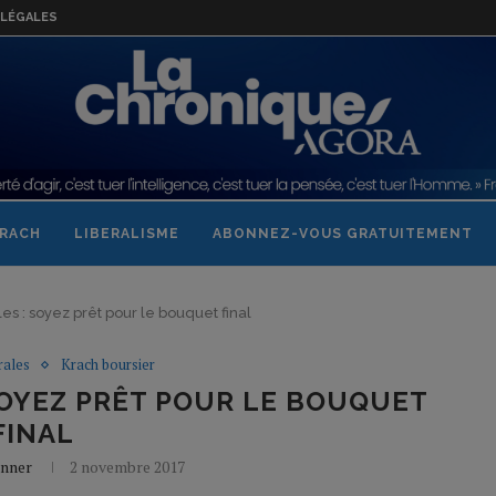
LÉGALES
RACH
LIBERALISME
ABONNEZ-VOUS GRATUITEMENT
s : soyez prêt pour le bouquet final
rales
Krach boursier
OYEZ PRÊT POUR LE BOUQUET
FINAL
onner
2 novembre 2017