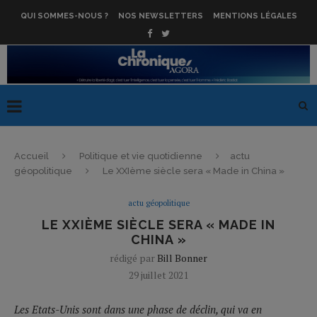
QUI SOMMES-NOUS ?
NOS NEWSLETTERS
MENTIONS LÉGALES
Accueil
Politique et vie quotidienne
actu
géopolitique
Le XXIème siècle sera « Made in China »
actu géopolitique
LE XXIÈME SIÈCLE SERA « MADE IN
CHINA »
rédigé par
Bill Bonner
29 juillet 2021
Les Etats-Unis sont dans une phase de déclin, qui va en