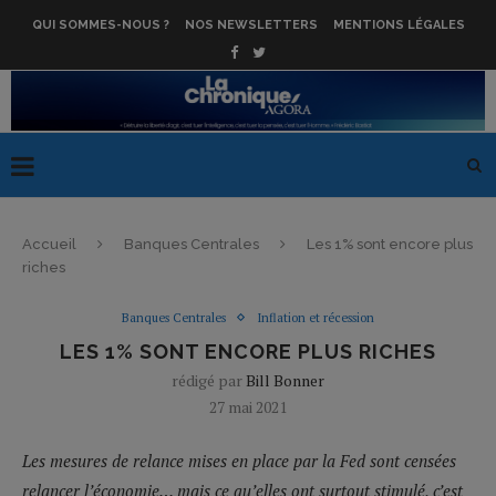
QUI SOMMES-NOUS ?
NOS NEWSLETTERS
MENTIONS LÉGALES
Accueil
Banques Centrales
Les 1% sont encore plus
riches
Banques Centrales
Inflation et récession
LES 1% SONT ENCORE PLUS RICHES
rédigé par
Bill Bonner
27 mai 2021
Les mesures de relance mises en place par la Fed sont censées
relancer l’économie… mais ce qu’elles ont surtout stimulé, c’est