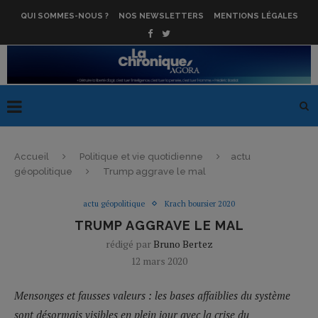
QUI SOMMES-NOUS ?
NOS NEWSLETTERS
MENTIONS LÉGALES
Accueil
Politique et vie quotidienne
actu
géopolitique
Trump aggrave le mal
actu géopolitique
Krach boursier 2020
TRUMP AGGRAVE LE MAL
rédigé par
Bruno Bertez
12 mars 2020
Mensonges et fausses valeurs : les bases affaiblies du système
sont désormais visibles en plein jour avec la crise du