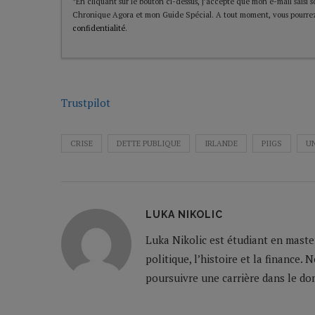
*En cliquant sur le bouton ci-dessus, j’accepte que mon e-mail saisi soi
Chronique Agora et mon Guide Spécial. A tout moment, vous pourrez
confidentialité
.
Trustpilot
CRISE
DETTE PUBLIQUE
IRLANDE
PIIGS
U
LUKA NIKOLIC
Luka Nikolic est étudiant en master
politique, l’histoire et la finance. 
poursuivre une carrière dans le do