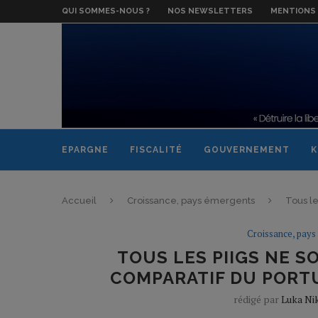
QUI SOMMES-NOUS ?
NOS NEWSLETTERS
MENTIONS 
EPARGNE
FISCALITÉ
GOUVERNEMENT
K
Accueil
Croissance, pays émergents
Tous le
Croissance, pays
TOUS LES PIIGS NE S
COMPARATIF DU PORTUG
rédigé par
Luka Nik