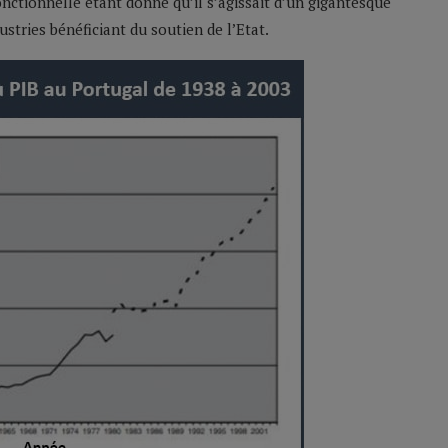
ctionnelle étant donné qu’il s’agissait d’un gigantesque
ustries bénéficiant du soutien de l’Etat.