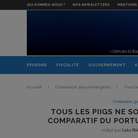
QUI SOMMES-NOUS ?
NOS NEWSLETTERS
MENTIONS 
EPARGNE
FISCALITÉ
GOUVERNEMENT
K
Accueil
Croissance, pays émergents
Tous le
Croissance, p
TOUS LES PIIGS NE S
COMPARATIF DU PORTUG
rédigé par
Luka Nik