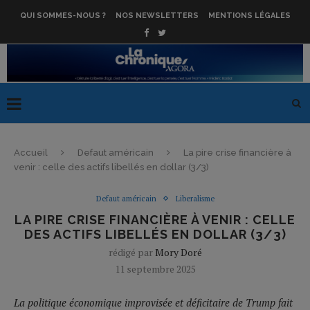
QUI SOMMES-NOUS ?
NOS NEWSLETTERS
MENTIONS LÉGALES
Accueil
Defaut américain
La pire crise financière à
venir : celle des actifs libellés en dollar (3/3)
Defaut américain
Liberalisme
LA PIRE CRISE FINANCIÈRE À VENIR : CELLE
DES ACTIFS LIBELLÉS EN DOLLAR (3/3)
rédigé par
Mory Doré
11 septembre 2025
La politique économique improvisée et déficitaire de Trump fait