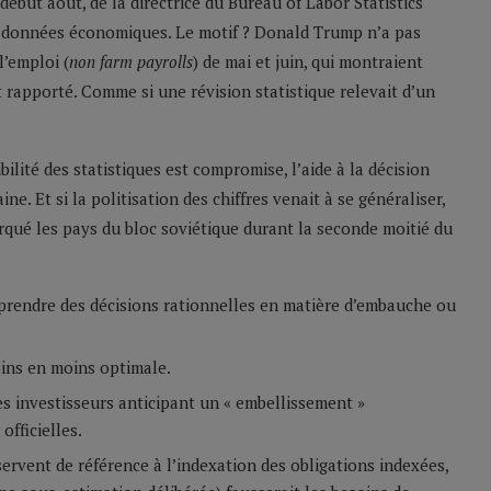
début août, de la directrice du Bureau of Labor Statistics
les données économiques. Le motif ? Donald Trump n’a pas
l’emploi (
non farm payrolls
) de mai et juin, qui montraient
 rapporté. Comme si une révision statistique relevait d’un
ilité des statistiques est compromise, l’aide à la décision
e. Et si la politisation des chiffres venait à se généraliser,
arqué les pays du bloc soviétique durant la seconde moitié du
prendre des décisions rationnelles en matière d’embauche ou
oins en moins optimale.
les investisseurs anticipant un « embellissement »
officielles.
servent de référence à l’indexation des obligations indexées,