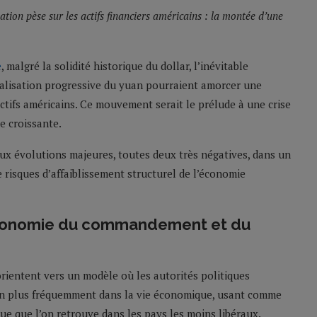
sation pèse sur les actifs financiers américains : la montée d’une
e
, malgré la solidité historique du dollar, l’inévitable
onalisation progressive du yuan pourraient amorcer une
ctifs américains. Ce mouvement serait le prélude à une crise
e croissante.
deux évolutions majeures, toutes deux très négatives, dans un
risques d’affaiblissement structurel de l’économie
’économie du commandement et du
rientent vers un modèle où les autorités politiques
 en plus fréquemment dans la vie économique, usant comme
ue que l’on retrouve dans les pays les moins libéraux.