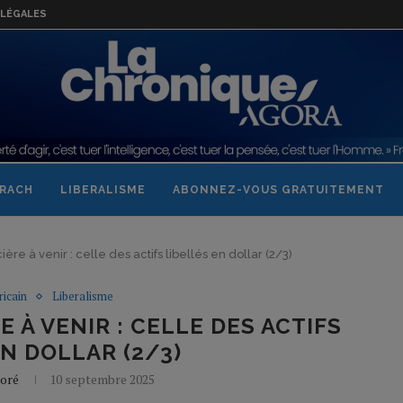
LÉGALES
RACH
LIBERALISME
ABONNEZ-VOUS GRATUITEMENT
cière à venir : celle des actifs libellés en dollar (2/3)
icain
Liberalisme
E À VENIR : CELLE DES ACTIFS
EN DOLLAR (2/3)
oré
10 septembre 2025