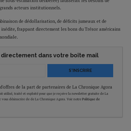
e sous-estimation délibérée) fausserait les besoins de
grands acteurs institutionnels.
inaison de dédollarisation, de déficits jumeaux et de
 inédite, frappant directement les bons du Trésor américains
mondiale.
directement dans votre boîte mail
S'INSCRIRE
 d'offres de la part de partenaires de La Chronique Agora
t utilisé, traité et exploité pour que je reçoive la newsletter gratuite de La
 vous désinscrire de de La Chronique Agora. Voir notre
Politique de