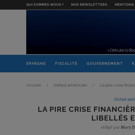
QUI SOMMES-NOUS ?
NOS NEWSLETTERS
MENTIONS 
EPARGNE
FISCALITÉ
GOUVERNEMENT
K
Accueil
Defaut américain
La pire crise finan
Defaut amér
LA PIRE CRISE FINANCIÈR
LIBELLÉS 
rédigé par
Mory D