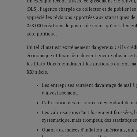
Un exemple récent illustre ce glissement : le renvoi, 
(BLS), l’agence chargée de collecter et de publier 
apprécié les révisions apportées aux statistiques de 
258 000 créations de postes de moins qu’initialement
acte politique.
Un tel climat est extrêmement dangereux : si la crédib
économique et financière devient encore plus incertain
les Etats-Unis rejoindraient les pratiques qui ont m
XXᵉ siècle.
Les entreprises auraient davantage de mal à 
d’investissement.
L’allocation des ressources deviendrait de m
Les valorisations d’actifs seraient faussées, 
systématique, mais trompeur, des statistiques 
Quant aux indices d’inflation américains, qui 