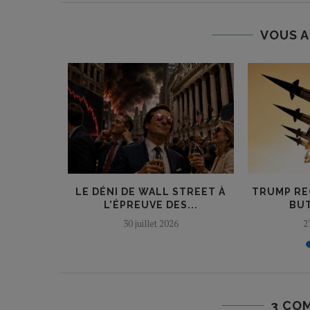
VOUS A
COUP DE
LE DÉNI DE WALL STREET À
TRUMP RE
E TACO
L’ÉPREUVE DES...
BUT
30 juillet 2026
2
3 CO