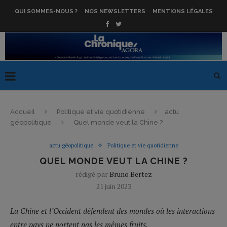
QUI SOMMES-NOUS ?
NOS NEWSLETTERS
MENTIONS LÉGALES
Accueil
Politique et vie quotidienne
actu
géopolitique
Quel monde veut la Chine ?
actu géopolitique
Politique et vie quotidienne
QUEL MONDE VEUT LA CHINE ?
rédigé par
Bruno Bertez
21 juin 2023
La Chine et l’Occident défendent des mondes où les interactions
entre pays ne portent pas les mêmes fruits.