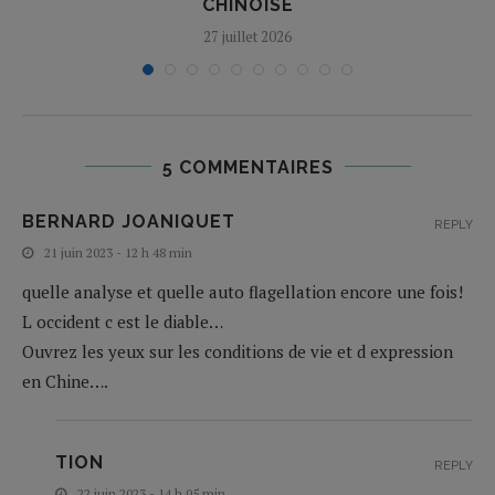
CHINOISE
27 juillet 2026
5 COMMENTAIRES
BERNARD JOANIQUET
REPLY
21 juin 2023 - 12 h 48 min
quelle analyse et quelle auto flagellation encore une fois!
L occident c est le diable…
Ouvrez les yeux sur les conditions de vie et d expression
en Chine….
TION
REPLY
22 juin 2023 - 14 h 05 min