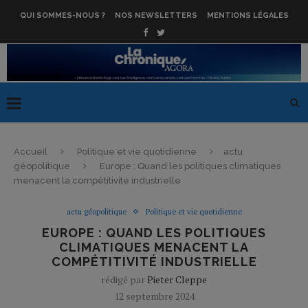
QUI SOMMES-NOUS ?
NOS NEWSLETTERS
MENTIONS LÉGALES
Accueil
Politique et vie quotidienne
actu
géopolitique
Europe : Quand les politiques climatiques
menacent la compétitivité industrielle
actu géopolitique
Politique et vie quotidienne
EUROPE : QUAND LES POLITIQUES
CLIMATIQUES MENACENT LA
COMPÉTITIVITÉ INDUSTRIELLE
rédigé par
Pieter Cleppe
12 septembre 2024