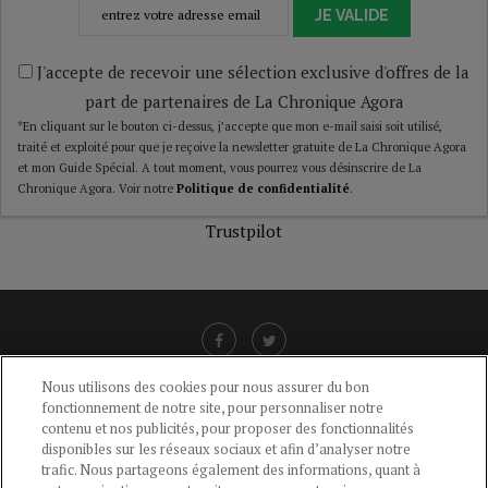
JE VALIDE
J'accepte de recevoir une sélection exclusive d'offres de la
part de partenaires de La Chronique Agora
*En cliquant sur le bouton ci-dessus, j’accepte que mon e-mail saisi soit utilisé,
traité et exploité pour que je reçoive la newsletter gratuite de La Chronique Agora
et mon Guide Spécial. A tout moment, vous pourrez vous désinscrire de La
Chronique Agora. Voir notre
Politique de confidentialité
.
Trustpilot
Nous utilisons des cookies pour nous assurer du bon
fonctionnement de notre site, pour personnaliser notre
LIENS UTILES
contenu et nos publicités, pour proposer des fonctionnalités
disponibles sur les réseaux sociaux et afin d’analyser notre
CGU
-
POLITIQUE DE CONFIDENTIALITÉ
-
POLITIQUE DES COOKIES
-
trafic. Nous partageons également des informations, quant à
MENTIONS LÉGALES
-
AIDE