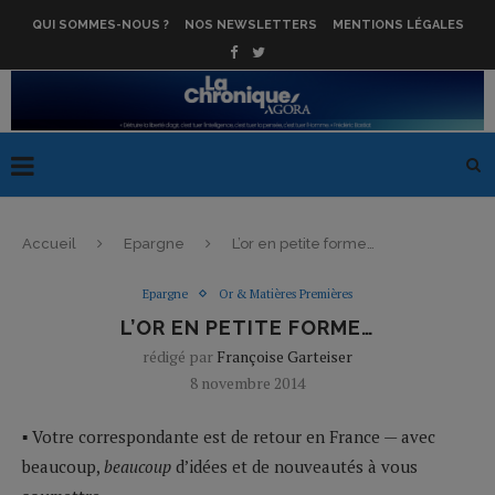
QUI SOMMES-NOUS ?
NOS NEWSLETTERS
MENTIONS LÉGALES
Accueil
Epargne
L’or en petite forme…
Epargne
Or & Matières Premières
L’OR EN PETITE FORME…
rédigé par
Françoise Garteiser
8 novembre 2014
▪ Votre correspondante est de retour en France — avec
beaucoup,
beaucoup
d’idées et de nouveautés à vous