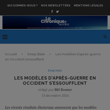
QUI SOMMES-NOUS ?
NOS NEWSLETTERS
MENTIONS LÉGALES
Accueil
Deep State
Les modèles d’après-guerre
en Occident s’essoufflent
Deep State
LES MODÈLES D’APRÈS-GUERRE EN
OCCIDENT S’ESSOUFFLENT
rédigé par
Bill Bonner
13 décembre 2024
Les récents résultats électoraux annoncent que les modèles