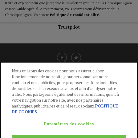
traité et exploité pour que je reçoive la newsletter gratuite de La Chronique Agora
et mon Guide Spécial. A tout moment, vous pourrez vous désinscrire de La
Chronique Agora. Voir notre
Politique de confidentialité
.
Trustpilot
Nous utilisons des cookies pour nous assurer du bon
fonctionnement de notre site, pour personnaliser notre
LIENS UTILES
contenu et nos publicités, pour proposer des fonctionnalités
disponibles sur les réseaux sociaux et afin d’analyser notre
CGU
-
POLITIQUE DE CONFIDENTIALITÉ
-
POLITIQUE DES COOKIES
-
trafic. Nous partageons également des informations, quant à
MENTIONS LÉGALES
-
AIDE
votre navigation sur notre site, avec nos partenaires
analytiques, publicitaires et de réseaux sociaux.
POLITIQUE
CONTACT
DE COOKIES
service-clients@publications-agora.fr
01 44 59 91 11
Paramètres des cookies
Du Lundi au Vendredi, 9h-13h et 14h-17h
136 Rue Saint-Denis 75002 PARIS