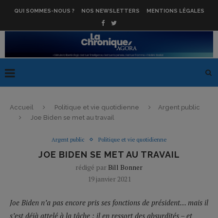
QUI SOMMES-NOUS ?
NOS NEWSLETTERS
MENTIONS LÉGALES
Accueil
Politique et vie quotidienne
Argent public
Joe Biden se met au travail
Argent public
Politique et vie quotidienne
JOE BIDEN SE MET AU TRAVAIL
rédigé par
Bill Bonner
19 janvier 2021
Joe Biden n’a pas encore pris ses fonctions de président… mais il
s’est déjà attelé à la tâche : il en ressort des absurdités – et