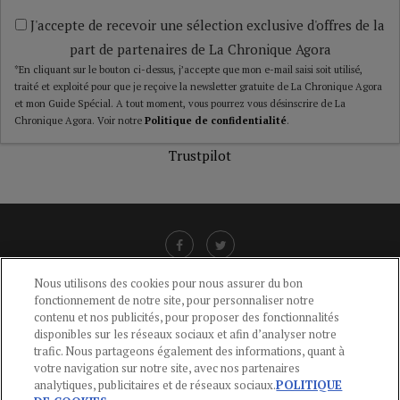
J'accepte de recevoir une sélection exclusive d'offres de la
part de partenaires de La Chronique Agora
*En cliquant sur le bouton ci-dessus, j’accepte que mon e-mail saisi soit utilisé,
traité et exploité pour que je reçoive la newsletter gratuite de La Chronique Agora
et mon Guide Spécial. A tout moment, vous pourrez vous désinscrire de La
Chronique Agora. Voir notre
Politique de confidentialité
.
Trustpilot
Nous utilisons des cookies pour nous assurer du bon
fonctionnement de notre site, pour personnaliser notre
LIENS UTILES
contenu et nos publicités, pour proposer des fonctionnalités
disponibles sur les réseaux sociaux et afin d’analyser notre
CGU
-
POLITIQUE DE CONFIDENTIALITÉ
-
POLITIQUE DES COOKIES
-
trafic. Nous partageons également des informations, quant à
MENTIONS LÉGALES
-
AIDE
votre navigation sur notre site, avec nos partenaires
analytiques, publicitaires et de réseaux sociaux.
POLITIQUE
CONTACT