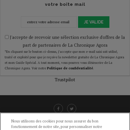
votre boîte mail
JE VALIDE
J'accepte de recevoir une sélection exclusive d'offres de la
part de partenaires de La Chronique Agora
*En cliquant sur le bouton ci-dessus, j’accepte que mon e-mail saisi soit utilisé,
traité et exploité pour que je reçoive la newsletter gratuite de La Chronique Agora
et mon Guide Spécial. A tout moment, vous pourrez vous désinscrire de La
Chronique Agora. Voir notre
Politique de confidentialité
.
Trustpilot
Nous utilisons des cookies pour nous assurer du bon
fonctionnement de notre site, pour personnaliser notre