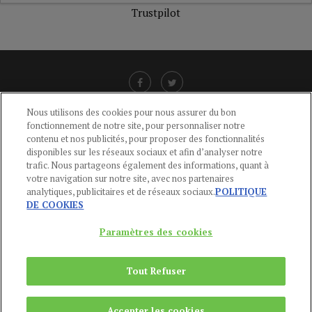
Trustpilot
Nous utilisons des cookies pour nous assurer du bon
fonctionnement de notre site, pour personnaliser notre
LIENS UTILES
contenu et nos publicités, pour proposer des fonctionnalités
disponibles sur les réseaux sociaux et afin d’analyser notre
CGU
-
POLITIQUE DE CONFIDENTIALITÉ
-
POLITIQUE DES COOKIES
-
trafic. Nous partageons également des informations, quant à
MENTIONS LÉGALES
-
AIDE
votre navigation sur notre site, avec nos partenaires
analytiques, publicitaires et de réseaux sociaux.
POLITIQUE
CONTACT
DE COOKIES
service-clients@publications-agora.fr
01 44 59 91 11
Paramètres des cookies
Du Lundi au Vendredi, 9h-13h et 14h-17h
136 Rue Saint-Denis 75002 PARIS
Tout Refuser
Copyright © 2024
Publications Agora
Accepter les cookies