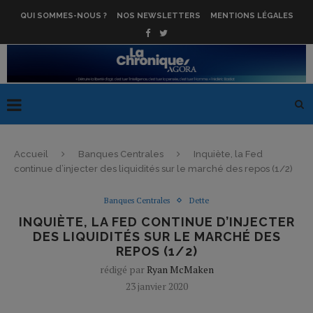
QUI SOMMES-NOUS ?
NOS NEWSLETTERS
MENTIONS LÉGALES
Accueil
Banques Centrales
Inquiète, la Fed
continue d’injecter des liquidités sur le marché des repos (1/2)
Banques Centrales
Dette
INQUIÈTE, LA FED CONTINUE D’INJECTER
DES LIQUIDITÉS SUR LE MARCHÉ DES
REPOS (1/2)
rédigé par
Ryan McMaken
23 janvier 2020