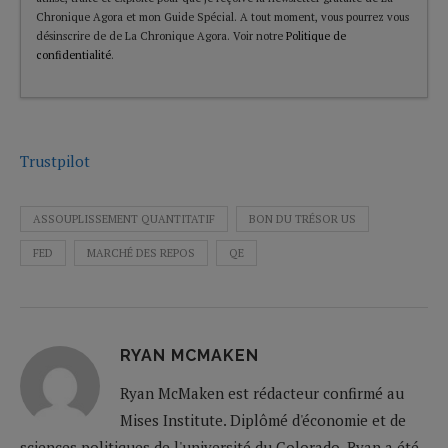
Chronique Agora et mon Guide Spécial. A tout moment, vous pourrez vous
désinscrire de de La Chronique Agora. Voir notre
Politique de
confidentialité
.
Trustpilot
ASSOUPLISSEMENT QUANTITATIF
BON DU TRÉSOR US
FED
MARCHÉ DES REPOS
QE
RYAN MCMAKEN
Ryan McMaken est rédacteur confirmé au
Mises Institute. Diplômé d'économie et de
sciences politiques de l'université du Colorado, Ryan a été