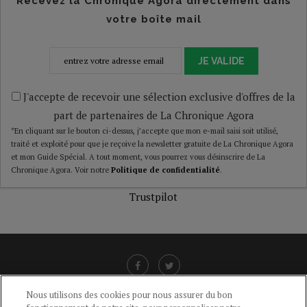
Recevez la Chronique Agora directement dans
votre boîte mail
JE VALIDE
J'accepte de recevoir une sélection exclusive d'offres de la
part de partenaires de La Chronique Agora
*En cliquant sur le bouton ci-dessus, j’accepte que mon e-mail saisi soit utilisé,
traité et exploité pour que je reçoive la newsletter gratuite de La Chronique Agora
et mon Guide Spécial. A tout moment, vous pourrez vous désinscrire de La
Chronique Agora. Voir notre
Politique de confidentialité
.
Trustpilot
Nous utilisons des cookies pour nous assurer du bon