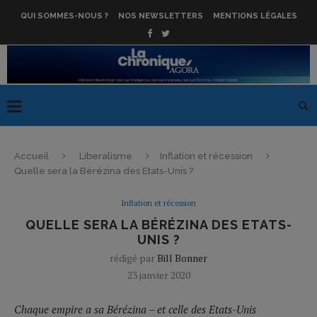
QUI SOMMES-NOUS ?
NOS NEWSLETTERS
MENTIONS LÉGALES
Accueil
Liberalisme
Inflation et récession
Quelle sera la Bérézina des Etats-Unis ?
Inflation et récession
QUELLE SERA LA BÉRÉZINA DES ETATS-
UNIS ?
rédigé par
Bill Bonner
23 janvier 2020
Chaque empire a sa Bérézina – et celle des Etats-Unis