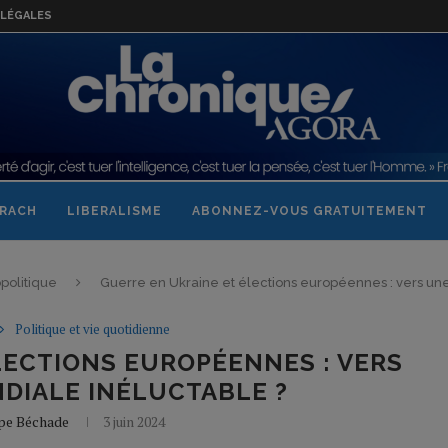
LÉGALES
RACH
LIBERALISME
ABONNEZ-VOUS GRATUITEMENT
politique
Guerre en Ukraine et élections européennes : vers un
Politique et vie quotidienne
LECTIONS EUROPÉENNES : VERS
DIALE INÉLUCTABLE ?
ppe Béchade
3 juin 2024