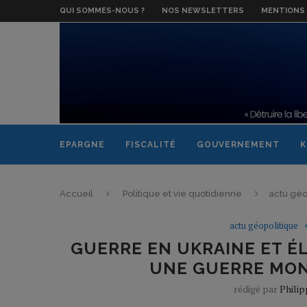
QUI SOMMES-NOUS ?
NOS NEWSLETTERS
MENTIONS 
EPARGNE
FISCALITÉ
GOUVERNEMENT
K
Accueil
Politique et vie quotidienne
actu géo
actu géopolitique
GUERRE EN UKRAINE ET É
UNE GUERRE MON
rédigé par
Phili