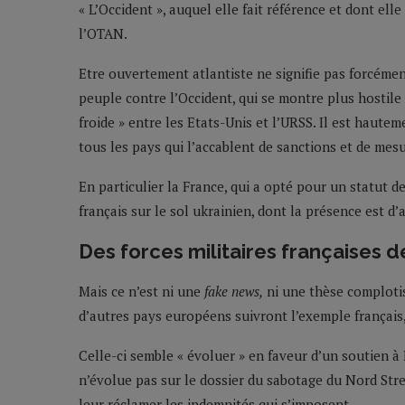
« L’Occident », auquel elle fait référence et dont ell
l’OTAN.
Etre ouvertement atlantiste ne signifie pas forcémen
peuple contre l’Occident, qui se montre plus hostile à
froide » entre les Etats-Unis et l’URSS. Il est haute
tous les pays qui l’accablent de sanctions et de mes
En particulier la France, qui a opté pour un statut de
français sur le sol ukrainien, dont la présence est d
Des forces militaires françaises d
Mais ce n’est ni une
fake news,
ni une thèse complotis
d’autres pays européens suivront l’exemple français
Celle-ci semble « évoluer » en faveur d’un soutien à
n’évolue pas sur le dossier du sabotage du Nord Str
leur réclamer les indemnités qui s’imposent.