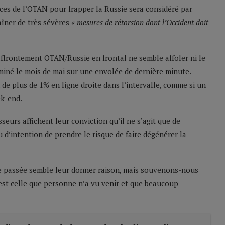
orces de l’OTAN pour frapper la Russie sera considéré par
îner de très sévères
« mesures de rétorsion dont l’Occident doit
n affrontement OTAN/Russie en frontal ne semble affoler ni le
miné le mois de mai sur une envolée de dernière minute.
 de plus de 1% en ligne droite dans l’intervalle, comme si un
ek-end.
isseurs affichent leur conviction qu’il ne s’agit que de
u d’intention de prendre le risque de faire dégénérer la
ne passée semble leur donner raison, mais souvenons-nous
’est celle que personne n’a vu venir et que beaucoup