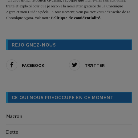
*En cliquant sur le bouton ci-dessus, j’accepte que mon e-mail saisi soit utilisé,
traité et exploité pour que je reçoive la newsletter gratuite de La Chronique
Agora et mon Guide Spécial. A tout moment, vous pourrez vous désinscrire de La
Chronique Agora. Voir notre
Politique de confidentialité
.
REJOIGNEZ-NOUS
FACEBOOK
TWITTER
CE QUI NOUS PRÉOCCUPE EN CE MOMENT
Macron
Dette