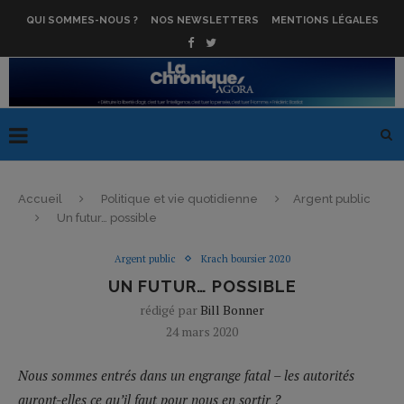
QUI SOMMES-NOUS ?
NOS NEWSLETTERS
MENTIONS LÉGALES
Accueil
Politique et vie quotidienne
Argent public
Un futur… possible
Argent public
Krach boursier 2020
UN FUTUR… POSSIBLE
rédigé par
Bill Bonner
24 mars 2020
Nous sommes entrés dans un engrange fatal – les autorités
auront-elles ce qu’il faut pour nous en sortir ?